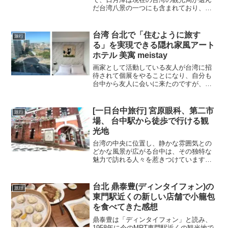
だ台湾八景の一つにも含まれており、日
月潭から見る夕日は特に綺麗。夜はやる
ことがあまりないので一泊して温泉を楽
しみ、朝から日月潭の湖や周辺をまわ
台湾 台北で「住むように旅す
旅行
り、近くの九族文化村という遊園地を回
る」を実現できる隠れ家風アート
るのが一般的な観光のしかた。
ホテル 美寓 meistay
画家として活動している友人が台湾に招
待されて個展をやることになり、自分も
台中から友人に会いに来たのですが、あ
りがたいことにその個展主催者が経営し
ている、隠れ家風アートホテル 美寓
meistayに泊まらせてもらいました。最寄
[一日台中旅行] 宮原眼科、第二市
旅行
り駅はMRT南京復興駅。
場、 台中駅から徒歩で行ける観
光地
台湾の中央に位置し、静かな雰囲気との
どかな風景が広がる台中は、その独特な
魅力で訪れる人々を惹きつけています。
観光スポットが限られているかもしれま
せんが、その分、ゆったりとした時間を
過ごすことができる場所が台中にはあり
台北 鼎泰豊(ディンタイフォン)の
旅行
ます。台中駅付近で訪れることができる
東門駅近くの新しい店舗で小籠包
観光スポットをいくつかご紹介します。
を食べてきた感想
鼎泰豊は「ディンタイフォン」と読み、
1958年に今のMRT東門駅近くの観光地で