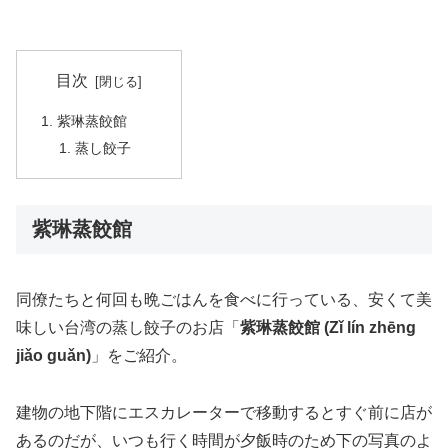
目次
紫琳蒸餃館
蒸し餃子
紫琳蒸餃館
同僚たちと何回も晩ごはんを食べに行っている、安くて美
味しい台湾の蒸し餃子のお店「
紫琳蒸餃館 (Zǐ lín zhēng
jiǎo guǎn)
」をご紹介。
建物の地下階にエスカレーターで移動するとすぐ前に店が
あるのだが、いつも行く時間が夕飯時のため下の写真のよ