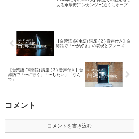
ある永康街(ヨンカンジェ)近くにオープン
した油問屋としてスタートし、小籠包や
チャーハンや台湾料理など本格中華料理
屋になりました。今回行った鼎泰豊の店
舗は本店近くに新しくできた店舗である
新生店で場所はこちら。MRT東門駅から
歩いて5分か、大安森林公園駅から歩いて
7-8分くらいの場所にあります。
【台湾語 (閩南語) 講座 ( 2 ) 音声付き】台
湾語で「〜が好き」の表現とフレーズ
【台湾語 (閩南語) 講座 ( 3 ) 音声付き】台
湾語で「〜に行く」「〜したい」「なん
で」
コメント
コメントを書き込む