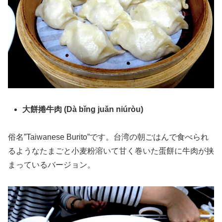
大餅捲牛肉 (Dà bǐng juǎn niúròu)
俗名”Taiwanese Burito”です。台湾の朝ごはんで食べられ
るようなたまごと小麦粉溶いて甘く巻いた蛋餅に牛肉が挟
まっているバージョン。