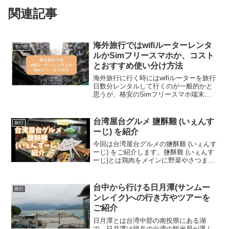
関連記事
海外旅行ではwifiルーターレンタ
その他
ルかSimフリースマホか、コスト
とおすすめ使い分け方法
海外旅行に行く時にはwifiルーターを旅行
日数分レンタルして行くのが一般的かと
思うが、格安のSimフリースマホ端末を
購入しておいて、海外旅行用にSimカー
ドを買って海外旅行用に使うのもありな
ので、その方法とwifiルーターを借りた場
台湾屋台グルメ 鹽酥雞 (いぇんす
旅行
合の比較をしてみた。
ーじ) を紹介
今回は台湾屋台グルメの鹽酥雞 (いぇんす
ーじ) をご紹介します。鹽酥雞 (いぇんす
ーじ)とは鶏肉をメインに野菜やさつま揚
げ魚などを油で揚げたもので、台湾の歩
道など道端の屋台で売られている庶民的
ジャンクフードです。
台中から行ける日月潭(サンムー
旅行
ンレイク)への行き方やツアーを
ご紹介
日月潭とは台湾中部の南投県にある湖
で、日月潭は現在の台湾の観光局が選ん