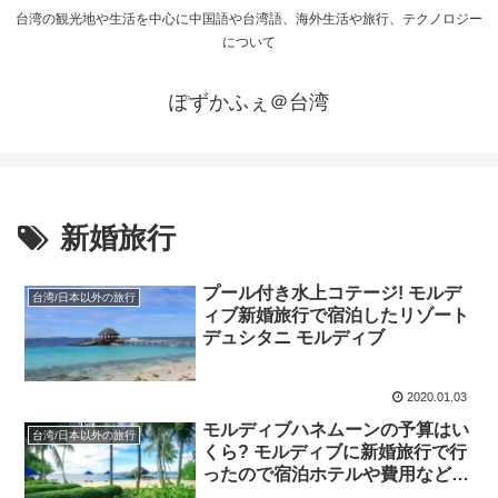
台湾の観光地や生活を中心に中国語や台湾語、海外生活や旅行、テクノロジー
について
ぽずかふぇ＠台湾
新婚旅行
プール付き水上コテージ! モルデ
台湾/日本以外の旅行
ィブ新婚旅行で宿泊したリゾート
デュシタニ モルディブ
2020.01.03
モルディブハネムーンの予算はい
台湾/日本以外の旅行
くら? モルディブに新婚旅行で行
ったので宿泊ホテルや費用など詳
細情報ご共有