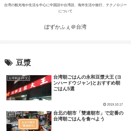
台湾の観光地や生活を中心に中国語や台湾語、海外生活や旅行、テクノロジー
について
ぽずかふぇ＠台湾
豆漿
台湾朝ごはんの永和豆漿大王 (ヨ
台湾華語 (中文)
ンハードウジャン)とおすすめ朝
ごはん5選
2019.10.17
台北の朝市「雙連朝市」で定番の
旅行
台湾朝ごはんを食べよう