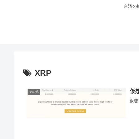
台湾の
XRP
仮
その他
仮想