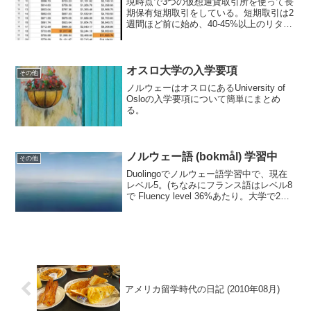
現時点で3つの仮想通貨取引所を使って長
期保有短期取引をしている。短期取引は2
週間ほど前に始め、40-45%以上のリター
ン（利確済み）があるのでここに記録を
残しておく。こちらは私の複利表。とり
あえず5万円から100万円にするまでやっ
てみようと...
オスロ大学の入学要項
その他
ノルウェーはオスロにあるUniversity of
Osloの入学要項について簡単にまとめ
る。
ノルウェー語 (bokmål) 学習中
その他
Duolingoでノルウェー語学習中で、現在
レベル5。(ちなみにフランス語はレベル8
で Fluency level 36%あたり。大学で2年
半勉強したフランス語の遅れを取り戻す
つもり)
アメリカ留学時代の日記 (2010年08月)