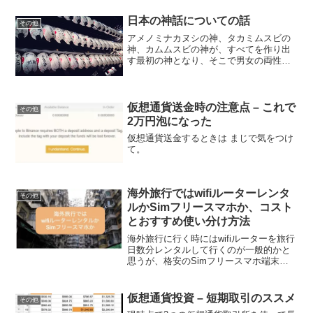
日本の神話についての話
その他
アメノミナカヌシの神、タカミムスビの
神、カムムスビの神が、すべてを作り出
す最初の神となり、そこで男女の両性が
はつきりして、イザナギの神、イザナミ
の神が、万物を生み出す親となりまし
た。どこかで聞いたことがあるような
「イザナギ」「イザナミ」「ア...
仮想通貨送金時の注意点 – これで
その他
2万円泡になった
仮想通貨送金するときは まじで気をつけ
て。
海外旅行ではwifiルーターレンタ
その他
ルかSimフリースマホか、コスト
とおすすめ使い分け方法
海外旅行に行く時にはwifiルーターを旅行
日数分レンタルして行くのが一般的かと
思うが、格安のSimフリースマホ端末を
購入しておいて、海外旅行用にSimカー
ドを買って海外旅行用に使うのもありな
ので、その方法とwifiルーターを借りた場
仮想通貨投資 – 短期取引のススメ
その他
合の比較をしてみた。