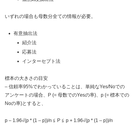
いずれの場合も母数分全ての情報が必要。
有意抽出法
紹介法
応募法
インターセプト法
標本の大きさの目安
– 信頼率95%でわかっていることは、単純なYes/Noでの
アンケートの場合、P (= 母数でのYesの率)、p (= 標本での
Noの率)とすると、
p – 1.96√(p * (1 – p))/n ≦ P ≦ p + 1.96√(p * (1 – p))/n