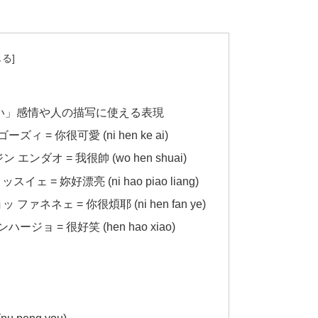
い」感情や人の描写に使える表現
ーズィ = 你很可愛 (ni hen ke ai)
 エンダオ = 我很帥 (wo hen shuai)
スイェ = 妳好漂亮 (ni hao piao liang)
ッ ファネネェ = 你很煩耶 (ni hen fan ye)
ージョ = 很好笑 (hen hao xiao)