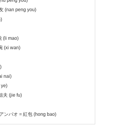
u peng you)
nan peng you)
)
li mao)
(xi wan)
)
nai)
ye)
 (jie fu)
パオ = 紅包 (hong bao)