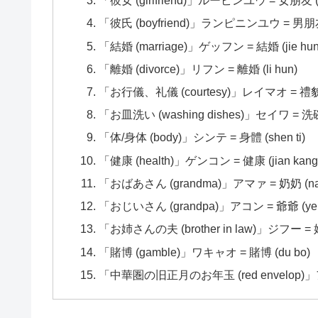
「彼女 (girlfriend)」ルーピンユウ = 女朋友 (n
「彼氏 (boyfriend)」ランピニンユウ = 男朋友 (
「結婚 (marriage)」ゲッフン = 結婚 (jie hun
「離婚 (divorce)」リフン = 離婚 (li hun)
「お行儀、礼儀 (courtesy)」レイマオ = 禮貌 (
「お皿洗い (washing dishes)」セイワ = 洗碗 
「体/身体 (body)」シンテ = 身體 (shen ti)
「健康 (health)」ゲンコン = 健康 (jian kang
「おばあさん (grandma)」アマァ = 奶奶 (nai 
「おじいさん (grandpa)」アコン = 爺爺 (ye 
「お姉さんの夫 (brother in law)」ジフー = 姐夫
「賭博 (gamble)」ワキャオ = 賭博 (du bo)
「中華圏の旧正月のお年玉 (red envelop)」アン