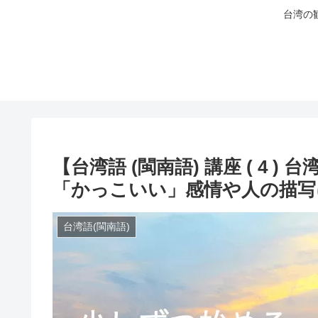
台湾の
【台湾語 (閩南語) 講座 ( 4 
「かっこいい」感情や人の描写
台湾語(閩南語)