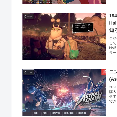
のリ
いた
1
ゲーム
H
知
台湾
して
Ha
ラー
りパ
たゲ
ニ
ゲーム
(A
20
購入
せで
でき
ます