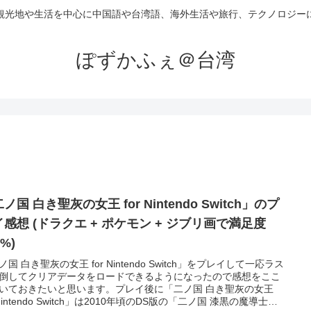
観光地や生活を中心に中国語や台湾語、海外生活や旅行、テクノロジー
ぽずかふぇ＠台湾
ノ国 白き聖灰の女王 for Nintendo Switch」のプ
感想 (ドラクエ + ポケモン + ジブリ画で満足度
0%)
ノ国 白き聖灰の女王 for Nintendo Switch」をプレイして一応ラス
倒してクリアデータをロードできるようになったので感想をここ
いておきたいと思います。プレイ後に「二ノ国 白き聖灰の女王
 Nintendo Switch」は2010年頃のDS版の「二ノ国 漆黒の魔導士」