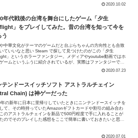
メイクだと知って10年も前にこんな良作が世に出ていたのかと驚
2020.10.02
。もっと前にプレイしておけばよかった。
940年代戦後の台湾を舞台にしたゲーム「夕生
alflight」をプレイしてみた。昔の台湾を知って今を
ろう
や中華文化がテーマのゲームだと台ぶらちゃんの方向性とも合致
いていいなと思い Steam で探して見つけたのがこの「夕生
lflight」というホラーファンタジー。メディアやyoutube動画ではホ
ゲームというふうに紹介されているが、実際はファンタジーであ
ズルであり、ミステリーであり、歴史であり、深いテーマを扱っ
2020.07.23
ームというメディアの形をとった芸術作品だった。
ンテンドースイッチソフト アストラルチェイン
stral Chain) は神ゲーだった
20年の新年に日本に里帰りしていたときにニンテンドースイッチを
して、その時持っていたAmazonギフトカードや割引の組み合わ
このアストラルチェインを新品で500円程度で手に入れることが
たのでそのプレイした感想をここで簡単に書いておきたいと思い
。
2020.07.01