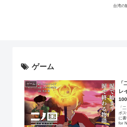
台湾の
ゲーム
「二
ゲーム
レイ
10
「二
ボス
に書
for