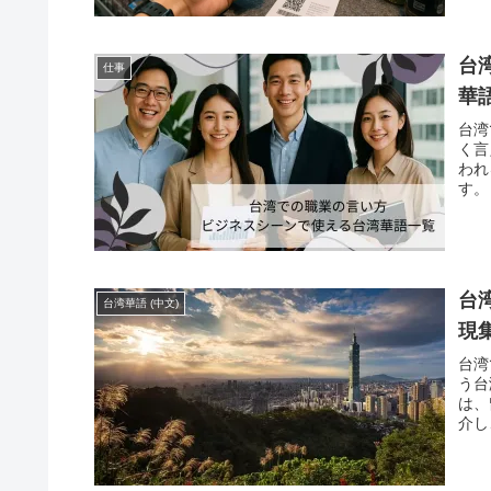
台
仕事
華語
台湾
く言
われ
す。
台
台湾華語 (中文)
現
台湾
う台
は、
介し