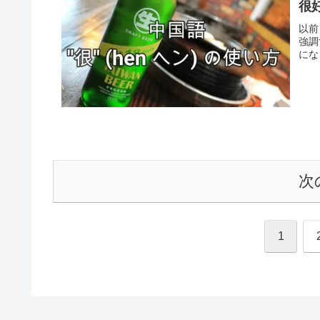
很
以前
強調
にな
次
1