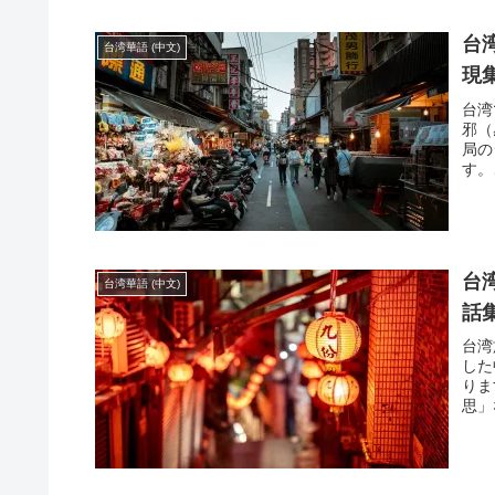
台
台湾華語 (中文)
現集
台湾
邪（
局の
す。
やフ
台
台湾華語 (中文)
話
台湾
した
りま
思」
ても
を中
けて