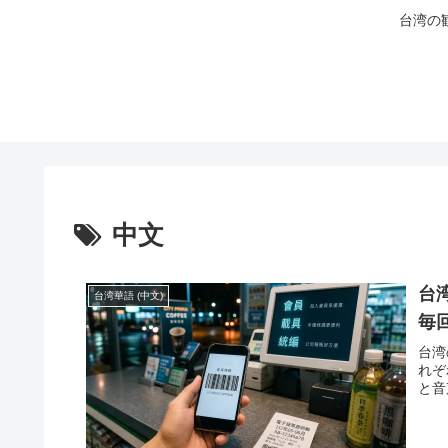
台湾の
中文
台
台湾華語 (中文)
毎
台湾
れぞ
と音