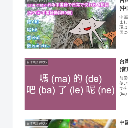
台
台湾華語 (中文)
(中
中国
まし
現は
国に
のと
はと
台
台湾華語 (中文)
(音声
前回
使い
で今
(b
中国
台湾華語 (中文)