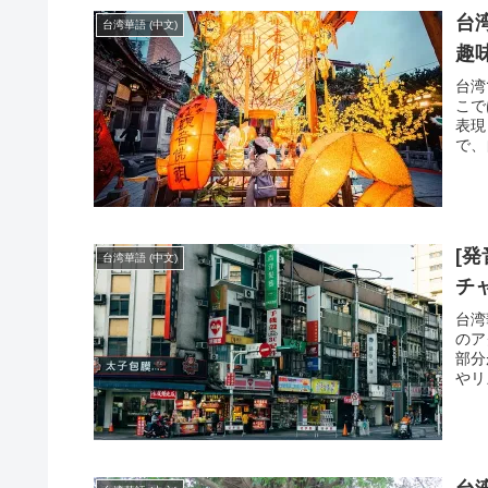
台
台湾華語 (中文)
趣
台湾
こで
表現
で、
[
台湾華語 (中文)
チ
台湾
のア
部分
やリ
にお
のポ