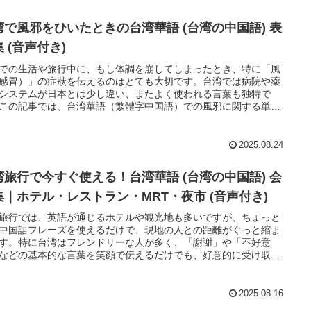
湾で風邪をひいたときの台湾華語 (台湾の中国語) 表
 (音声付き)
での生活や旅行中に、もし体調を崩してしまったとき、特に「風
感冒）」の症狀を伝えるのはとても大切です。台湾では病院や薬
システムが日本とは少し違い、またよく使われる言葉も独特で
この記事では、台湾華語（繁體字中国語）での風邪に関する単語
レーズを、状況ごとに紹介します。
2025.08.24
湾旅行で今すぐ使える！台湾華語 (台湾の中国語) 会
集｜ホテル・レストラン・MRT・夜市 (音声付き)
旅行では、英語が通じるホテルや観光地も多いですが、ちょっと
中国語フレーズを使えるだけで、現地の人との距離がぐっと縮ま
す。特に台湾はフレンドリーな人が多く、「謝謝」や「不好意
などの基本的な言葉を笑顔で伝えるだけでも、好意的に受け取っ
らえることが多いです。ここでは ホテル と レストラン での会話
心に、旅行でよく使う実用フレーズを紹介します。ピンインも付
あるので、そのまま口に出して練習してみてください。
2025.08.16