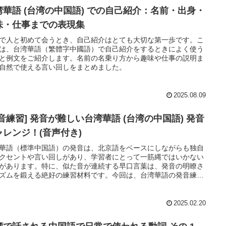
湾華語 (台湾の中国語) での自己紹介：名前・出身・
味・仕事までの表現集
で人と初めて会うとき、自己紹介はとても大切な第一歩です。こ
は、台湾華語（繁體字中國語）で自己紹介をするときによく使う
と例文をご紹介します。名前の名乗り方から趣味や仕事の説明ま
自然で使える言い回しをまとめました。
2025.08.09
発音練習] 発音が難しい台湾華語 (台湾の中国語) 発音
ャレンジ！(音声付き)
華語（標準中国語）の発音は、北京語をベースにしながらも独自
クセントや言い回しがあり、学習者にとって一筋縄ではいかない
があります。特に、似た音が連続する早口言葉は、発音の明瞭さ
ズムを鍛える絶好の練習材料です。今回は、台湾華語の発音練習
すすめの例を10個、各例のピンインも併せてご紹介し、それぞれ
イントや練習方法について解説します。
2025.02.20