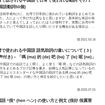
湾で話される中国語で日常で使われる動詞 その 1
国語動詞50個)
語初学者向けに、台湾で日常的に使われている動詞をまとめてみ
た。人によって学び方は異なると思いますが、基本的な単語や表
さっさと覚えてしまっておいたほうが便利です。実際に台湾や中
住んでいて中国語を話したり聞いたりする機会がある場合は、そ
きに実際の使われ方を知って記憶に定着させていければよいので
思います。
2021.03.16
湾で使われる中国語 語気助詞の違いについて ( 3 )
付き) – 「嗎 (ma) 的 (de) 吧 (ba) 了 (le) 呢 (ne)」
中国語での会話でよく聞く、よく使う「喔 唷」などの語気助詞の
方をまとめるブログ記事を書き、結構な人気記事になっているの
回はよりスタンダードな中国語の助詞である嗎 (ma) 的 (de) 吧
a) 了 (le) 呢 (ne)」の使い方と例文を紹介したいと思います。
2020.07.01
語 “很” (hen ヘン) の使い方と例文 (很好 很厲害