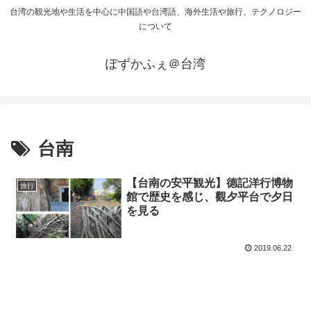
台湾の観光地や生活を中心に中国語や台湾語、海外生活や旅行、テクノロジー
について
ぽずかふぇ＠台湾
台南
【台南の安平観光】德記洋行博物
旅行
館で歴史を感じ、觀夕平台で夕日
を見る
2019.06.22