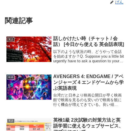
げん
関連記事
話しかけたい時（チャット / 会
英語
話） [今日から使える 英会話表現]
以下のような状況の時、どうやって会話
を始めますか？Q. Suppose you a little bit
urgently have to ask a question to your
colleague who you usually t...
AVENGERS 4: ENDGAME / アベ
映画
ンジャーズ 4 エンドゲームから学
ぶ英語表現
台湾だと日本より映画公開日が早く映画
館で映画を見るのも安いので映画を観に
行く機会が増えてきている。良い傾
向。 (adsbygoogle = window.adsbygoogle
|| []).push({}); アベンジャーズ 4 エンド...
英検1級 2次試験の対策方法と英
英語
語学習に使えるウェブサービス、