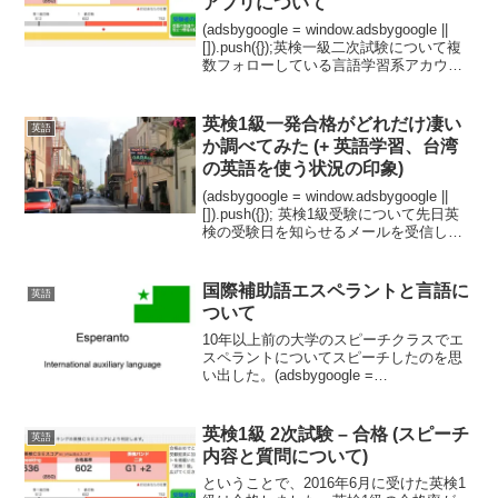
アプリについて
(adsbygoogle = window.adsbygoogle ||
[]).push({});英検一級二次試験について複
数フォローしている言語学習系アカウン
トが英検一級の結果発表があったとツィ
ートしているのを多くみかけたので自分
が受験...
英検1級一発合格がどれだけ凄い
英語
か調べてみた (+ 英語学習、台湾
の英語を使う状況の印象)
(adsbygoogle = window.adsbygoogle ||
[]).push({}); 英検1級受験について先日英
検の受験日を知らせるメールを受信した
ので懐かしくなった。
============================...
国際補助語エスペラントと言語に
英語
ついて
10年以上前の大学のスピーチクラスでエ
スペラントについてスピーチしたのを思
い出した。(adsbygoogle =
window.adsbygoogle || []).push({}); エスペ
ラントとはエスペラントとはルドヴィ
コ・ザメン...
英検1級 2次試験 – 合格 (スピーチ
英語
内容と質問について)
ということで、2016年6月に受けた英検1