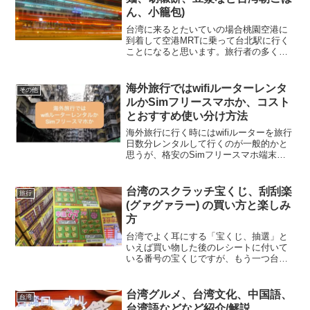
ん、小籠包)
台湾に来るとたいていの場合桃園空港に
到着して空港MRTに乗って台北駅に行く
ことになると思います。旅行者の多くは
台北駅の近くのホテルに宿泊して2-3日観
光にまわるという人が多いでしょう。(個
人的には台北駅からMRT1本15分ほどで
海外旅行ではwifiルーターレンタ
その他
来れる大安駅周辺の宿泊がおすすめ) この
ルかSimフリースマホか、コスト
投稿では台北駅周辺で気軽に立ち寄れる
とおすすめ使い分け方法
台湾グルメを紹介します。
海外旅行に行く時にはwifiルーターを旅行
日数分レンタルして行くのが一般的かと
思うが、格安のSimフリースマホ端末を
購入しておいて、海外旅行用にSimカー
ドを買って海外旅行用に使うのもありな
ので、その方法とwifiルーターを借りた場
台湾のスクラッチ宝くじ、刮刮楽
旅行
合の比較をしてみた。
(グァグァラー) の買い方と楽しみ
方
台湾でよく耳にする「宝くじ、抽選」と
いえば買い物した後のレシートに付いて
いる番号の宝くじですが、もう一つ台湾
で文化として根付いているスクラッチく
じで「刮刮楽 (グァグァラー)」というも
のがあります。
台湾グルメ、台湾文化、中国語、
台湾
台湾語などなど紹介/解説