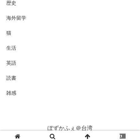
歴史
海外留学
猫
生活
英語
読書
雑感
ぽずかふぇ＠台湾
© 2007 ぽずかふぇ＠台湾.