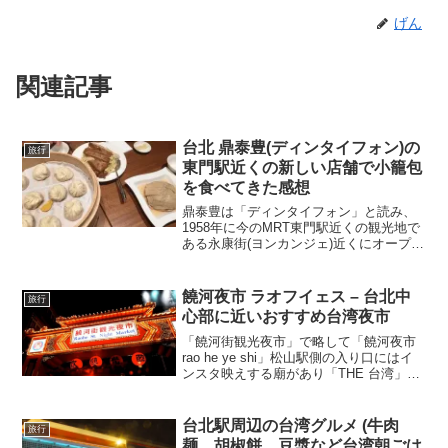
げん
関連記事
台北 鼎泰豊(ディンタイフォン)の
旅行
東門駅近くの新しい店舗で小籠包
を食べてきた感想
鼎泰豊は「ディンタイフォン」と読み、
1958年に今のMRT東門駅近くの観光地で
ある永康街(ヨンカンジェ)近くにオープン
した油問屋としてスタートし、小籠包や
チャーハンや台湾料理など本格中華料理
屋になりました。今回行った鼎泰豊の店
饒河夜市 ラオフイェス – 台北中
旅行
舗は本店近くに新しくできた店舗である
心部に近いおすすめ台湾夜市
新生店で場所はこちら。MRT東門駅から
歩いて5分か、大安森林公園駅から歩いて
「饒河街観光夜市」で略して「饒河夜市
7-8分くらいの場所にあります。
rao he ye shi」松山駅側の入り口にはイ
ンスタ映えする廟があり「THE 台湾」と
いう感じなので最初に行ったら感動する
と思います。私は台湾に住んで一年目の
ときに雨のなかカメラと三脚を持って撮
台北駅周辺の台湾グルメ (牛肉
旅行
影しに行ってました。
麺、胡椒餅、豆漿など台湾朝ごは