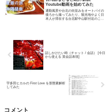
Youtube動画を始めてみた
通勤風景や台北の街並みをオートバイの
後ろから撮ってみたり、観光地やよく日
本人が滞在する台北駅中山駅付近のこじ
ゃれた路地裏を紹介したり、中国語、台
湾語の表現や言い回しの解説などしたい
なと思っています。やっぱり上の動画み
たいにボイスチェンジャーで声かえて話
すよりも自分が動画に出てちゃんと自分
の声と言葉で語ったほうがいいのだろう
なと思っています。
話しかけたい時（チャット / 会話） [今日
から使える 英会話表現]
宇多田ヒカルの First Love を形態素解析
してみた
コメント