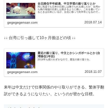
台北移住半年経過、中文学習の振り返りとか
同じ気温でも日本の日差しは撫でられる感じだが、台湾か
ら南の地域の日差しは刺さるように痛い。これを書いてい
るときは日本にいるが、台北に移って約半年になるので自
分の目標とか中文学習の経過とか書いておきたい。
2018.07.14
gegegegensan.com
↓↓ 台湾に引っ越して10ヶ月後ほどの頃 ↓↓
最近の振り返り、中文とかシンガポールとか (台
湾移住1年目)
2018年も残りわずかなので、最近の振り返りを。
2018.11.07
gegegegensan.com
来年は中文だけで仕事関係のやり取りができる、繁体字翻
訳ができるようになりたい、というのが密かな目標。