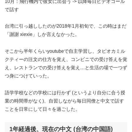
10月：飛行機内で彼女に出会う -> 以降毎日ビデオコール
で話す
台湾に引っ越ししたのが2018年1月初旬で、この時はまだ
「謝謝 xiexie」しか言えなかった。
そこから半年くらいyoutubeで自主学習し、タピオカミル
クティーの注文の仕方を覚え、コンビニでの受け答えを覚
え、レストランでの受け答えを覚え…と生活の場で一つず
つ身につけていった。
語学学校などの学校には行かず (というより自分に合う授
業の時間帯がなく)、自習しながら毎日同僚と中文で話す
ことを日常にして日々を過ごした。
1年経過後、現在の中文 (台湾の中国語)