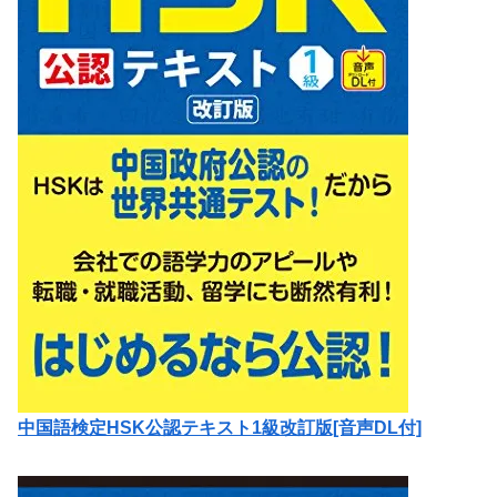
中国語検定HSK公認テキスト1級改訂版[音声DL付]