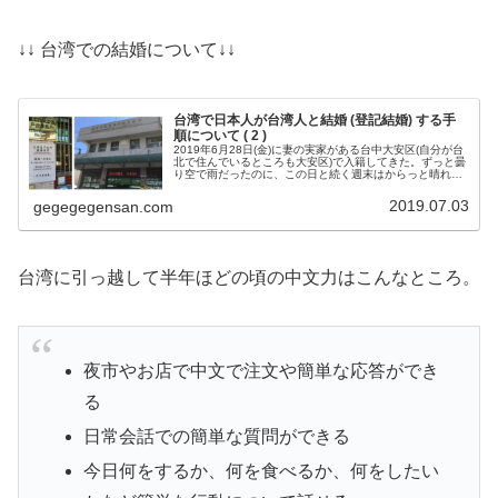
↓↓ 台湾での結婚について↓↓
台湾で日本人が台湾人と結婚 (登記結婚) する手
順について ( 2 )
2019年6月28日(金)に妻の実家がある台中大安区(自分が台
北で住んでいるところも大安区)で入籍してきた。ずっと曇
り空で雨だったのに、この日と続く週末はからっと晴れた
良い日になりました。
2019.07.03
gegegegensan.com
台湾に引っ越して半年ほどの頃の中文力はこんなところ。
夜市やお店で中文で注文や簡単な応答ができ
る
日常会話での簡単な質問ができる
今日何をするか、何を食べるか、何をしたい