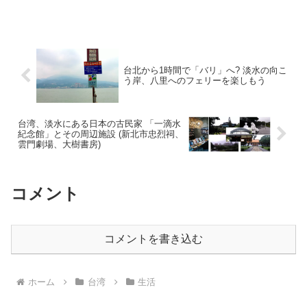
いけない」と妻のお母さんから言われて
いたのと、坐月子のときは家から出ては
いけなかったので私と妻のお姉さん、妻
のお母さんの三人で行ってまいりまし
た。「算命」は中華文化の占星術で、主
に生年月日と干支をベースにその人の運
命を占うというもので、中国大陸のはる
台北から1時間で「バリ」へ? 淡水の向こ
か昔から伝承されているれっきとした学
う岸、八里へのフェリーを楽しもう
問。
台湾、淡水にある日本の古民家 「一滴水
紀念館」とその周辺施設 (新北市忠烈祠、
雲門劇場、大樹書房)
コメント
コメントを書き込む
ホーム
台湾
生活