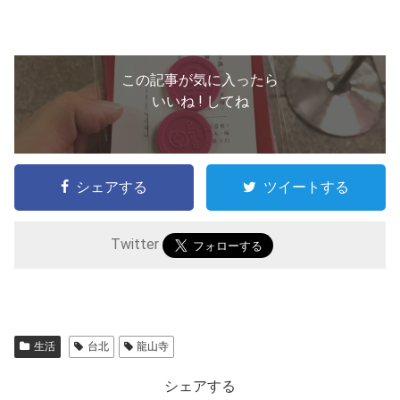
この記事が気に入ったら
いいね ! してね
シェアする
ツイートする
Twitter
生活
台北
龍山寺
シェアする