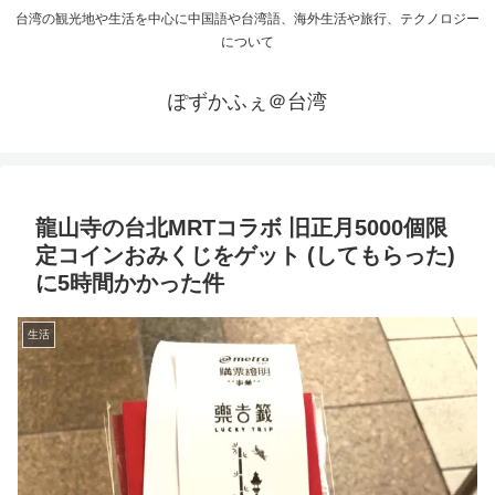
台湾の観光地や生活を中心に中国語や台湾語、海外生活や旅行、テクノロジー
について
ぽずかふぇ＠台湾
龍山寺の台北MRTコラボ 旧正月5000個限
定コインおみくじをゲット (してもらった)
に5時間かかった件
生活