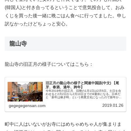
(韓国人)と付き合ってるということで意気投合して、おみ
くじを買った後一緒に晩ごはん食べに行ってました。申し
訳なかったけどちょっと安心。
龍山寺
龍山寺の旧正月の様子についてはこちら：
旧正月の龍山寺の様子と関連中国語(中文) 【尾
牙、春酒、過年、跨年】
今年2019年の旧正月、旧暦の1月1日は2月5日。土日を合
わせると2月2日から2月10日までの9連休になる。日本だ
と「新年は稼ぎ時」という商業文化になったので新年から
お店は開いているし遊ぶところは多いが、台湾や中華圏だ
と道は空いていて飲食店は空いていないことが多いので、
2019.01.26
gegegegensan.com
「台湾の建物を散歩しながら見ているだけで幸せ」と言え
る人以外、初めての台湾観光はこの期間に来ないことをお
すすめします。(去年この期間に暇していたので友人が遊び
に来てくれて散歩しまくった) ちなみに公共機関やタクシ
ーはいつも通り使えます。タクシーの数はいつもよりは少
ないかもしれないが車の交通量が少ない分かなりスピード
町中に人はいないがお寺にはめちゃめちゃ人が集まりま
出して運転されます。