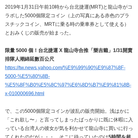
2019年1月31日午前10時から台北捷運(MRT)と龍山寺がコ
ラボした5000個限定コイン（上の写真にある赤色のプラ
スチックコイン、MRTに乗る時の乗車券として使える）
とおみくじの販売が始まった。
限量 5000 個！台北捷運 X 龍山寺合推「樂吉籤」1/31開賣
排隊人潮綿延數百公尺
https://tw.news.yahoo.com/%E9%99%90%E9%87%8F-
5000-%E5%80%8B-
%E5%8F%B0%E5%8C%97%E6%8D%B7%E9%81%8B-
x-010000696.html
で、この5000個限定コインが波乱の販売開始。浅はかに
「これ欲し〜」と言ってしまったばっかりに既に休暇に入
っている台湾人の彼女が気を利かせて龍山寺に買いに行っ
てくれたのだが・・・、そこに待っていたのは
5時間を超