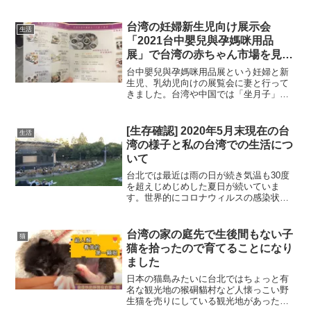
台湾の妊婦新生児向け展示会
生活
「2021台中嬰兒與孕媽咪用品
展」で台湾の赤ちゃん市場を見
て、月子餐の味見をしてきました
台中嬰兒與孕媽咪用品展という妊婦と新
生児、乳幼児向けの展覧会に妻と行って
きました。台湾や中国では「坐月子」と
いう出産後の女性をいたわりにいたわっ
て回復させるという文化、慣行が存在し
ます。古代では現在のように暖房もな
[生存確認] 2020年5月末現在の台
生活
く、きれいな水や食べ物も少なかったた
湾の様子と私の台湾での生活につ
め、「髪を洗ってはいけない」と言われ
いて
ていたり、健康を保つために冷たい水を
飲んではいけない (これは日常的に行われ
台北では最近は雨の日が続き気温も30度
ていたりする)、外出してはいけない、階
を超えじめじめした夏日が続いていま
段を登ってはいけないなどなどたくさん
す。世界的にコロナウィルスの感染状況
やってはいけないことがあります。
が収まってきてだんだん外出しやすくな
っている状況のようで、台湾も同じよう
な状況です。封じ込め対策に成功して感
台湾の家の庭先で生後間もない子
猫
染者数が少なかった台湾ではもともと外
猫を拾ったので育てることになり
出禁止などの制限はなかったのですが、
ました
特定の建物に入るときや電車に乗るとき
にマスク着用が義務付けられている状況
日本の猫島みたいに台北ではちょっと有
は今も変わらず、毎朝オフィスビルでは
名な観光地の猴硐貓村など人懐っこい野
検温され、少し高めのレストランでは検
生猫を売りにしている観光地があったり
温されます。