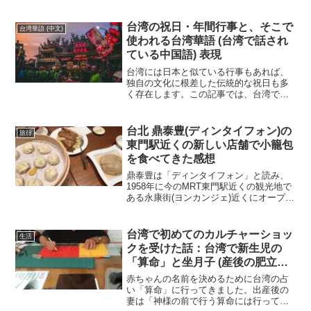
します。観光地ではなくても地方に行く
と野生猫がいっぱいいて人と半共生して
いるいい気があったりして台湾の日常に
台湾の祝日・年間行事と、そこで
台湾華語 (中文)
とけこんでいます。
使われる台湾華語 (台湾で話され
ている中国語) 表現
台湾には日本と似ている行事もあれば、
独自の文化に根差した伝統的な祝日も多
く存在します。この記事では、台湾で大
切にされている年間行事や祝日と、そう
した日に使われる台湾華語（繁体字中国
語）の表現をご紹介します。旅行や台湾
台北 鼎泰豊(ディンタイフォン)の
旅行
文化の学習にもぴったりの内容です！
東門駅近くの新しい店舗で小籠包
を食べてきた感想
鼎泰豊は「ディンタイフォン」と読み、
1958年に今のMRT東門駅近くの観光地で
ある永康街(ヨンカンジェ)近くにオープン
した油問屋としてスタートし、小籠包や
チャーハンや台湾料理など本格中華料理
屋になりました。今回行った鼎泰豊の店
台湾で初めてのカルチャーショッ
生活
舗は本店近くに新しくできた店舗である
クを受けた話：台湾で新生児の
新生店で場所はこちら。MRT東門駅から
「算命」と坐月子 (産後の肥立ち)
歩いて5分か、大安森林公園駅から歩いて
のしきたり
7-8分くらいの場所にあります。
赤ちゃんの名前を決めるために台湾の占
い「算命」に行ってきました。出産後の
妻は「神様の前で行う算命には行っては