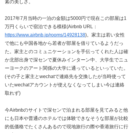
素の美しさ。
2017年7月当時の一泊の金額は5000円で現在この部屋は1
万円くらいで宿泊できる模様(Airbnb URL：
https://www.airbnb.jp/rooms/14928138
)。家主は若い女性
で他にも中国各地から若者が部屋を借りているようだっ
た。家主とのコミュニケーションを手伝ってくれた人は確
か北部出身で深センで夏休みインターン中、大学生でニュ
ーヨークのアート関係の大学に通っているといっていた。
(その子と家主とwechatで連絡先を交換したが当時使って
いたwechatアカウントが使えなくなってしまい今は連絡
取れず)
今Airbnbのサイトで深センで泊まれる部屋を見てみると他
にも日本や普通のホテルでは体験できなそうな部屋が比較
的低価格でたくさんあるので現地旅行の際や香港旅行に行