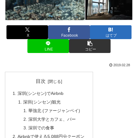
X
Facebook
はてブ
LINE
コピー
2019.02.28
目次
深圳(シンセン)でAirbnb
深圳(シンセン)観光
華強北 (ファージャンベイ)
深圳大学とカフェ、バー
深圳での食事
Airbnbで使える5,088円分クーポン