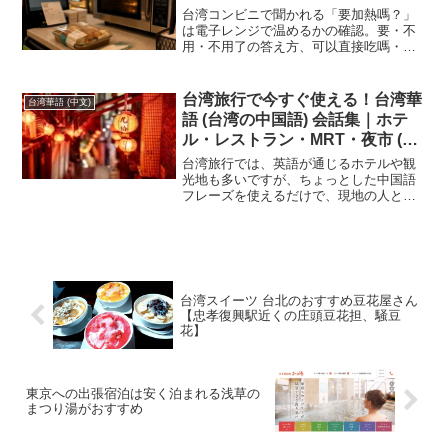
台湾コンビニで聞かれる「要加熱嗎？」
は電子レンジで温めるかの確認。要・不
用・不用了の答え方、可以直接吃嗎・要
切嗎など関連フレーズとレジ会話例を、
台湾生活の実体験ベースで音声付きに整
理したメモです。
台湾旅行で今すぐ使える！台湾華
台湾華語 (中文)
語 (台湾の中国語) 会話集｜ホテ
ル・レストラン・MRT・夜市 (音
声付き)
台湾旅行では、英語が通じるホテルや観
光地も多いですが、ちょっとした中国語
フレーズを使えるだけで、現地の人との
距離がぐっと縮まります。特に台湾はフ
レンドリーな人が多く、「謝謝」や「不
好意思」などの基本的な言葉を笑顔で伝
えるだけでも、好意的に受け取ってもら
えることが多いです。ここでは ホテル と
レストラン での会話を中心に、旅行でよ
台湾スイーツ 台北のおすすめ豆花屋さん
く使う実用フレーズを紹介します。ピン
【忠孝復興駅近くの庄頭豆花担、騒豆
インも付けてあるので、そのまま口に出
花】
して練習してみてください。
東京への出張宿泊は安く泊まれる浅草の
まつり湯がおすすめ