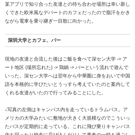
某アプリで知り合った友達との待ち合わせ場所は幸い新し
くできた欧米風なデパートのカフェだったので脂汗をかき
ながら電車を乗り継ぎ一目散に向かった。
深圳大学とカフェ、バー
現地の友達と合流した後はご飯を食べて深セン大学 -> ア
ート地区 (場所忘れた) -> 鶏鍋 -> バーという流れで遊んで
いった。深セン大学へは翌年から中華圏に身をおいて中国
語を本格的に学びたいとうっすら考えていたのと案内して
くれる友達がいたので行ってみることにした。
↓写真の左側はキャンパス内を走っているトラムバス。ア
メリカの大学みたいに敷地が大きく大規模なのでこういっ
たバスが定期的に走っている。これに飛び乗りキャンパス
内を回ったり校舎に忍び込んだりして青春の一時を過ごし