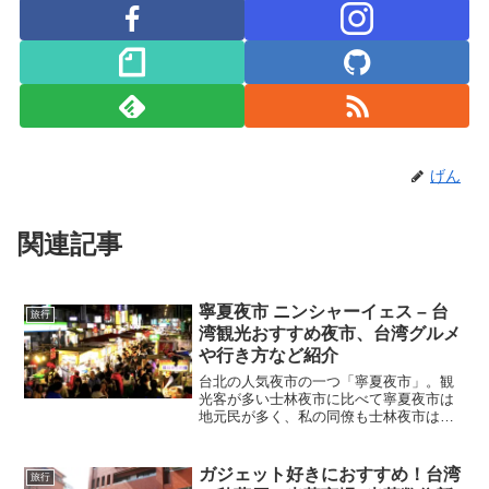
げん
関連記事
寧夏夜市 ニンシャーイェス – 台
旅行
湾観光おすすめ夜市、台湾グルメ
や行き方など紹介
台北の人気夜市の一つ「寧夏夜市」。観
光客が多い士林夜市に比べて寧夏夜市は
地元民が多く、私の同僚も士林夜市はあ
んまり好きじゃないけど寧夏夜市は好き
でよく行く、という人もいる。街全体が
夜市になっている士林夜市に比べると規
ガジェット好きにおすすめ！台湾
旅行
模は1/10以下くらいで、屋台があるのは