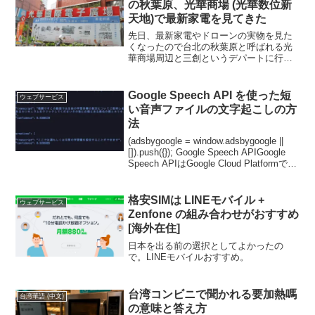
の秋葉原、光華商場 (光華数位新
上の写真にあるような寧夏夜市の一本道
天地)で最新家電を見てきた
だけである。夕方18時以降、特に金土日
は通常よりも人が多くなり夜市の一本道
先日、最新家電やドローンの実物を見た
は身動きができないくらいになるので、
くなったので台北の秋葉原と呼ばれる光
人に流されて何も買えずにいるよりもち
華商場周辺と三創というデパートに行っ
ょっとでも興味のあるものがあったら
てきた。光華商場には大きく分けて3つの
図々しくても人波を泳いで目的の屋台の
区域があり、一つはすぐ下の写真にある
前まで行きましょう。
ような電気街、２つ目は三創という新し
Google Speech API を使った短
ウェブサービス
くできたデパートでヨドバシやビックカ
い音声ファイルの文字起こしの方
メラをもっとハイソにして家族連れやカ
法
ップルも一緒に楽しめるようにしたデパ
ート。３つ目は光華商場というキーボー
(adsbygoogle = window.adsbygoogle ||
ドや各種PCパーツなどが売られている昔
[]).push({}); Google Speech APIGoogle
ながらの電気街デパート。
Speech APIはGoogle Cloud Platformで使
用できるツール...
格安SIMは LINEモバイル +
ウェブサービス
Zenfone の組み合わせがおすすめ
[海外在住]
日本を出る前の選択としてよかったの
で。LINEモバイルおすすめ。
台湾コンビニで聞かれる要加熱嗎
台湾華語 (中文)
の意味と答え方