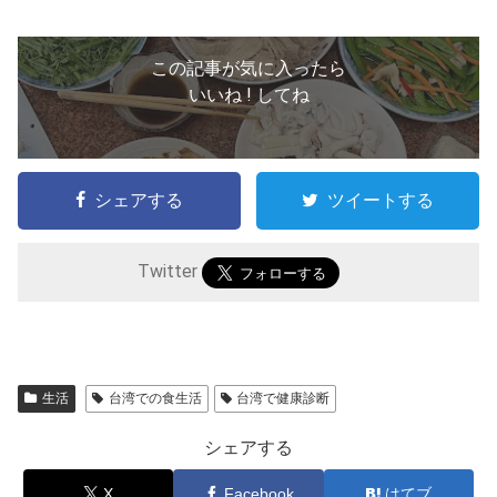
この記事が気に入ったら
いいね ! してね
シェアする
ツイートする
Twitter
生活
台湾での食生活
台湾で健康診断
シェアする
X
Facebook
はてブ