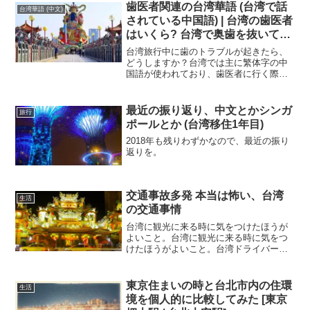
歯医者関連の台湾華語 (台湾で話
台湾華語 (中文)
されている中国語) | 台湾の歯医者
はいくら? 台湾で奥歯を抜いてき
ました
台湾旅行中に歯のトラブルが起きたら、
どうしますか？台湾では主に繁体字の中
国語が使われており、歯医者に行く際に
知っておくと便利な単語や表現がありま
す。本記事では、台湾の歯科医院（牙醫
診所）で役立つ中国語を紹介し、例文を
最近の振り返り、中文とかシンガ
旅行
交えながら解説します。
ポールとか (台湾移住1年目)
2018年も残りわずかなので、最近の振り
返りを。
交通事故多発 本当は怖い、台湾
生活
の交通事情
台湾に観光に来る時に気をつけたほうが
よいこと。台湾に観光に来る時に気をつ
けたほうがよいこと。台湾ドライバーの
危険さは一度は台湾に来てタクシーに乗
ったり道を歩いた人は気づいたと思う。
車道ではスピード出しまくるし、自動車
東京住まいの時と台北市内の住環
生活
の運転手は、特に市街の運転手は原付バ
境を個人的に比較してみた [東京
イクを軽視していて、「おまえらは車道