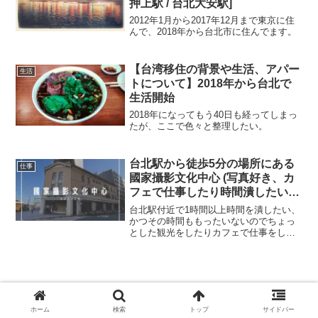
押上駅 / 台北大安駅]
の端を走らんかい」と言わんばかりにあ
おり運転をしてくる。台湾に移住した1月
2012年1月から2017年12月まで東京に住
8日頃にもさっそくタクシーの事故現場を
んで、2018年から台北市に住んでます。
見たし、最近も月に1-2回は車道で原付バ
イクと車、もしくは原付バイクと原付バ
イクが事故って警察待ちの現場に遭遇す
【台湾移住の背景や生活、アパー
生活
る。
トについて】2018年から台北で
生活開始
2018年になってもう40日も経ってしまっ
たが、ここで色々と整理したい。
台北駅から徒歩5分の場所にある
仕事
國家攝影文化中心 (写真好き、カ
フェで仕事したり時間潰したい人
向け)
台北駅付近で1時間以上時間を潰したい、
かつその時間ももったいないのでちょっ
とした観光をしたりカフェで仕事をした
りしたい方必見の場所があるのでちょっ
と見ていってください。日本統治時代に
建てられた大阪商船という会社の台北支
店ビルを改装して、今も運営されている
國家攝影文化中心という施設がありま
す。英語では National Center of
ホーム
検索
トップ
サイドバー
台北観光の拠点におすすめ南京復興駅近
Photography and Images といい、台湾や