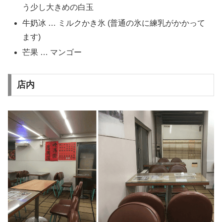
う少し大きめの白玉
牛奶冰 … ミルクかき氷 (普通の氷に練乳がかかって
ます)
芒果 … マンゴー
店内