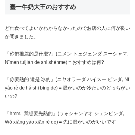
臺一牛奶大王のおすすめ
どれ食べてよいかわからなかったのでお店の人に何が良い
か聞きました。
「你們推薦的是什麼?」(ニメン トェジェンダ スーシャマ,
Nǐmen tuījiàn de shì shénme) = おすすめは何?
「你要熱的 還是 冰的」(ニヤオラーダ ハイスー ビンダ, Nǐ
yào rè de háishì bīng de) = 温かいのか冷たいのどっちがい
いの?
「hmm.. 我想要先熱的」(ワォシャンヤオ シェンビンダ,
Wǒ xiǎng yào xiān rè de) = 先に温かいのがいいです