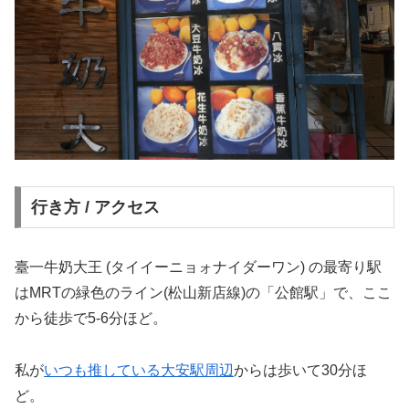
行き方 / アクセス
臺一牛奶大王 (タイイーニョォナイダーワン) の最寄り駅
はMRTの緑色のライン(松山新店線)の「公館駅」で、ここ
から徒歩で5-6分ほど。
私が
いつも推している大安駅周辺
からは歩いて30分ほ
ど。