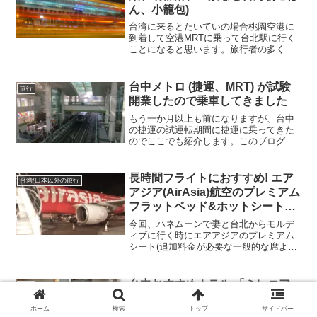
やマッサージ屋も多く、夜遅くもやって
ん、小籠包)
いるので台湾観光で来たら週末だと夜に
来ることをおすすめします。週末の昼は
台湾に来るとたいていの場合桃園空港に
人がむっちゃいっぱい。
到着して空港MRTに乗って台北駅に行く
ことになると思います。旅行者の多くは
台北駅の近くのホテルに宿泊して2-3日観
光にまわるという人が多いでしょう。(個
人的には台北駅からMRT1本15分ほどで
台中メトロ (捷運、MRT) が試験
旅行
来れる大安駅周辺の宿泊がおすすめ) この
開業したので乗車してきました
投稿では台北駅周辺で気軽に立ち寄れる
台湾グルメを紹介します。
もう一か月以上も前になりますが、台中
の捷運の試運転期間に捷運に乗ってきた
のでここでも紹介します。このブログ記
事の最後に台中捷運の様子をまとめた動
画もあるので気になる人は見てみてくだ
さい。
長時間フライトにおすすめ! エア
台湾/日本以外の旅行
アジア(AirAsia)航空のプレミアム
フラットベッド&ホットシートに
乗ったので感想をご共有
今回、ハネムーンで妻と台北からモルデ
ィブに行く時にエアアジアのプレミアム
シート(追加料金が必要な一般的な席より
も良い席)を使用したので今回はその座り
心地や満足度をここでレポートしたいと
思います。結論から言うと、エアアジア
台中おすすめホテル 「ミレニア
旅行
のプレミアムフラットベッド、プレミア
ム ホテル台中 (台中日月千禧酒店)
ムフラックス、両方ともかなりよく満足
ホーム
検索
トップ
サイドバー
」に泊まったので感想をご共有
度、セルフエスティーム高く飛行機搭乗