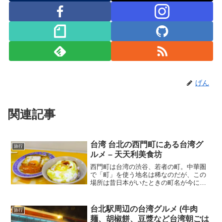
げん
関連記事
台湾 台北の西門町にある台湾グ
旅行
ルメ – 天天利美食坊
西門町は台湾の渋谷、若者の町。中華圏
で「町」を使う地名は稀なのだが、この
場所は昔日本がいたときの町名が今にも
残り西門町になったとのこと。西門紅楼
という戦前の建物や大きい映画館やスト
リートパフォーマンス、コスプレショー
台北駅周辺の台湾グルメ (牛肉
旅行
など今昔交わる文化発信地である。屋台
麺、胡椒餅、豆漿など台湾朝ごは