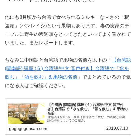
他にも3月頃から台湾で食べられるミルキーな甘さの「釈
迦頭」(バンレイシ)という果物もあります。妻の実家のテ
ーブルに野生の釈迦頭をとってきたといってよく置かれて
いました。またレポートします。
ちなみに中国語と台湾語で果物の名前を以下の「
【台湾語
(閩南語) 講座 ( 6 ) 台湾語/中文 音声付き】台湾語で「水を
飲む」「酒を飲む」& 果物の名前
」でまとめているので気
になる人はご確認ください。
【台湾語 (閩南語) 講座 ( 6 ) 台湾語/中文 音声付
き】台湾語で「水を飲む」「酒を飲む」& 果物の
名前
台湾語講座第6段。今回は台湾語で「飲む」の表現と台湾
語の果物についてのご紹介。
2019.07.10
gegegegensan.com