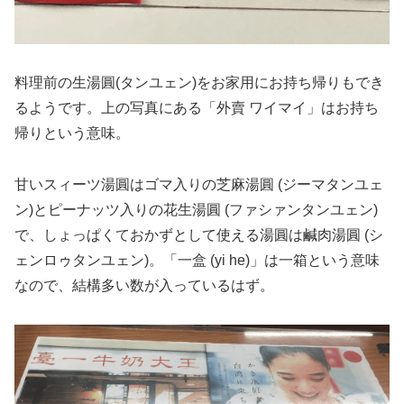
料理前の生湯圓(タンユェン)をお家用にお持ち帰りもでき
るようです。上の写真にある「外賣 ワイマイ」はお持ち
帰りという意味。
甘いスィーツ湯圓はゴマ入りの芝麻湯圓 (ジーマタンユェ
ン)とピーナッツ入りの花生湯圓 (ファシァンタンユェン)
で、しょっぱくておかずとして使える湯圓は鹹肉湯圓 (シ
ェンロゥタンユェン)。「一盒 (yi he)」は一箱という意味
なので、結構多い数が入っているはず。