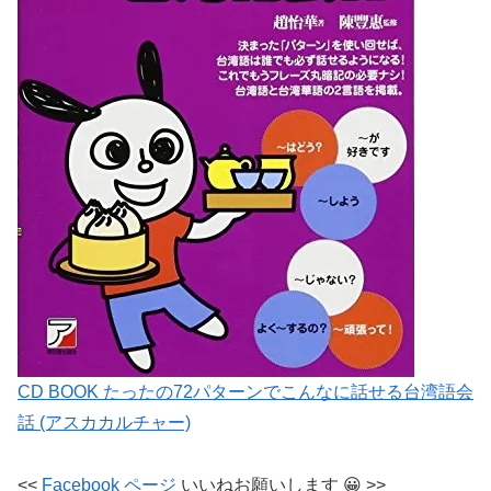
CD BOOK たったの72パターンでこんなに話せる台湾語会
話 (アスカカルチャー)
<<
Facebook
ページ
いいねお願いします
😀 >>